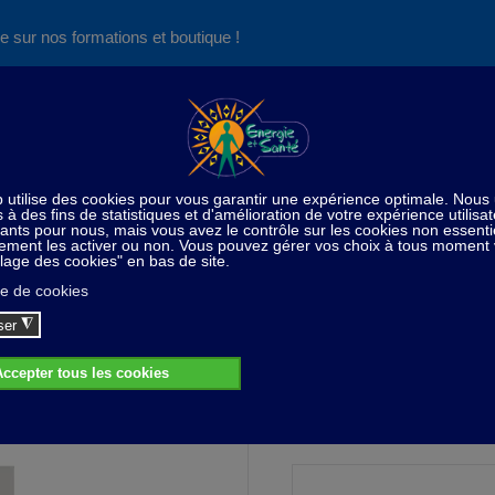
e sur nos formations et boutique !
Nos produits succès
Aide
News
Découvrez aussi notre site de
consultations et de formations
Home
Kit
Kit contre les accoutumances et les addiction
 contre les accoutumances et les addict
89,00 CHF