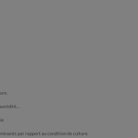
ure.
humidité...
pie
rminants par rapport au condition de culture.