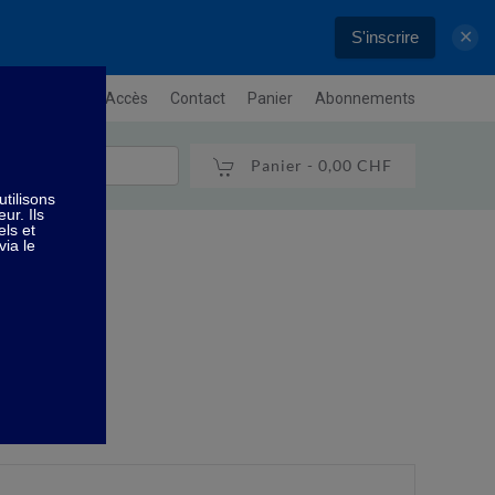
S'inscrire
✕
letter
Plan / Accès
Contact
Panier
Abonnements
Panier -
0,00 CHF
s
ions