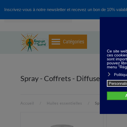
Inscrivez-vous à notre newsletter et recevez un bon de 10% valabl
Accéder au contenu principal
Spray - Coffrets - Diffuseur
Accueil
Huiles essentielles
Spray - Coffrets 