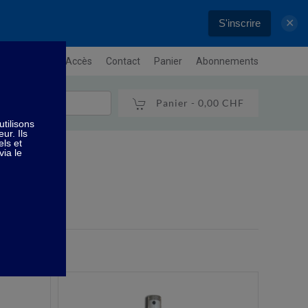
S'inscrire
✕
letter
Plan / Accès
Contact
Panier
Abonnements
Panier -
0,00 CHF