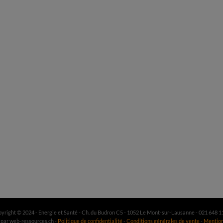
yright © 2024 - Energie et Santé - Ch. du Budron C5 - 1052 Le Mont-sur-Lausanne - 021 648 1
 par web-ressources.ch -
Politique de confidentialité
-
Conditions générales de vente
-
Mention