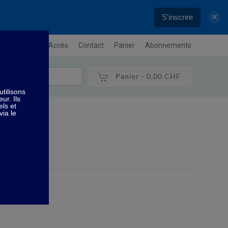
S'inscrire
✕
letter
Plan / Accès
Contact
Panier
Abonnements
Panier -
0,00 CHF