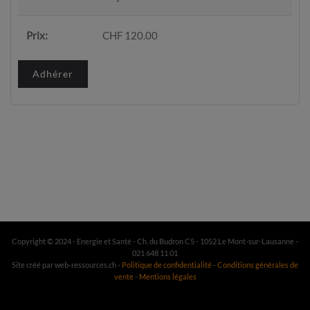
Prix:
CHF 120.00
Adhérer
Copyright © 2024 - Energie et Santé - Ch. du Budron C5 - 1052 Le Mont-sur-Lausanne -
021 648 11 01
Site créé par web-ressources.ch -
Politique de confidentialité
-
Conditions générales de
vente
-
Mentions légales