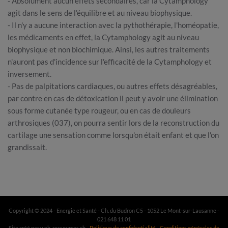
- Absolument aucun effets secondaires, car la Cytamphology
agit dans le sens de l'équilibre et au niveau biophysique.
- Il n'y a aucune interaction avec la pythothérapie, l'homéopatie,
les médicaments en effet, la Cytamphology agit au niveau
biophysique et non biochimique. Ainsi, les autres traitements
n'auront pas d'incidence sur l'efficacité de la Cytamphology et
inversement.
- Pas de palpitations cardiaques, ou autres effets désagréables,
par contre en cas de détoxication il peut y avoir une élimination
sous forme cutanée type rougeur, ou en cas de douleurs
arthrosiques (037), on pourra sentir lors de la reconstruction du
cartilage une sensation comme lorsqu'on était enfant et que l'on
grandissait.
Copyright © 2024 - Energie et Santé - Ch. du Budron C5 - 1052 Le Mont-sur-Lausanne -
021 648 11 01
Site créé par web-ressources.ch -
Politique de confidentialité
-
Conditions générales de