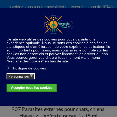
Inscrivez-vous à notre newsletter et recevez un bon de 10%
✕
Accéder au contenu principal
valable sur nos formations et boutique !
S'inscrire
Home
907 Parasites externes pour chats, chiens,
chevaux... (aoûtats, puces...) - 15 ml
907 Parasites externes pour chats, chiens,
chevaux... (aoûtats, puces...) - 15 ml