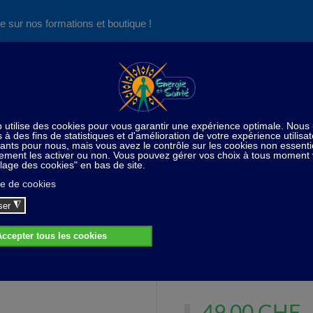
e sur nos formations et boutique !
Nos produits succès
Aide
News
Découvrez aussi notre site de
consultations et de formations
Matériel thérapeutique
Aimants
Aimant pour énergét
Aimant pour énergétiser l'eau
Aimant pour énergétiser l'ea
49,00 CHF