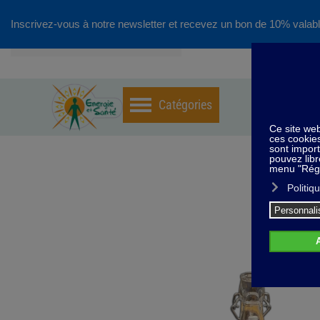
Inscrivez-vous à notre newsletter et recevez un bon de 10% valabl
Accéder au contenu principal
Home