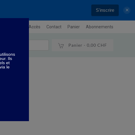
S'inscrire
✕
letter
Plan / Accès
Contact
Panier
Abonnements
Panier -
0,00 CHF
iser l'eau
u.