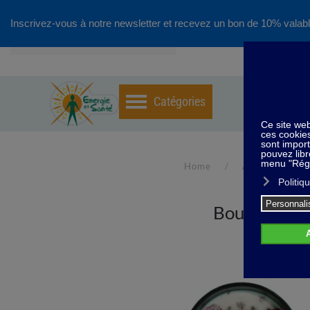
Inscrivez-vous à notre newsletter et recevez un bon de 10% valabl
Accéder au contenu principal
Home
Ambiance de l
Bougie Magi