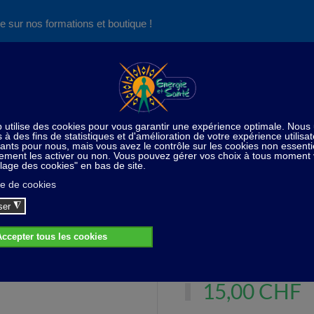
e sur nos formations et boutique !
Nos produits succès
Aide
News
Découvrez aussi notre site de
consultations et de formations
a maison
Bougie Magique en Cristal avec Fleurs et Gemmes 
que en Cristal avec Fleurs et Gemmes d
Les Amoureux
15,00 CHF