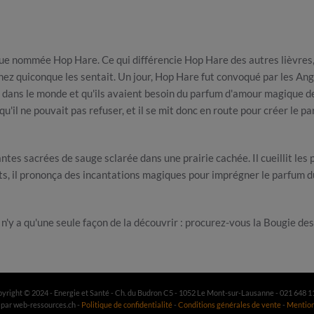
ique nommée Hop Hare. Ce qui différencie Hop Hare des autres lièvres, 
hez quiconque les sentait. Un jour, Hop Hare fut convoqué par les An
u dans le monde et qu'ils avaient besoin du parfum d'amour magique 
'il ne pouvait pas refuser, et il se mit donc en route pour créer le p
plantes sacrées de sauge sclarée dans une prairie cachée. Il cueillit l
s, il prononça des incantations magiques pour imprégner le parfum du p
 il n'y a qu'une seule façon de la découvrir : procurez-vous la Bougie d
yright © 2024 - Energie et Santé - Ch. du Budron C5 - 1052 Le Mont-sur-Lausanne - 021 648 1
 par web-ressources.ch -
Politique de confidentialité
-
Conditions générales de vente
-
Mention