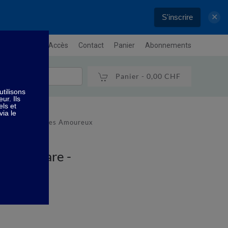
S'inscrire
✕
letter
Plan / Accès
Contact
Panier
Abonnements
Panier -
0,00 CHF
de Hop Hare - Les Amoureux
e Hop Hare -