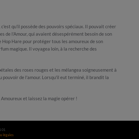
c'est qu'il possède des pouvoirs spéciaux. Il pouvait créer
ges de l'Amour, qui avaient désespérément besoin de son
de Hop Hare pour protéger tous les amoureux de son
arfum magique. Il voyagea loin, à la recherche des
es pétales des roses rouges et les mélangea soigneusement à
ouvoir de l'amour. Lorsqu'il eut terminé, il brandit la
es Amoureux et laissez la magie opérer !
1 01
s légales