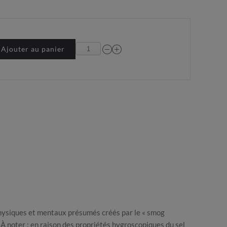
Ajouter au panier
 physiques et mentaux présumés créés par le « smog
À noter : en raison des propriétés hygroscopiques du sel