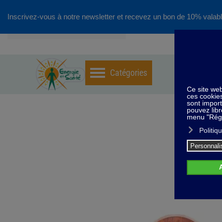
Inscrivez-vous à notre newsletter et recevez un bon de 10% valabl
Accéder au contenu principal