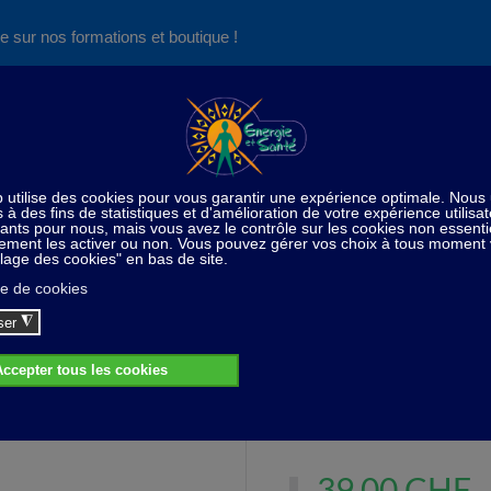
e sur nos formations et boutique !
Nos produits succès
Aide
News
Découvrez aussi notre site de
consultations et de formations
Home
Ambiance de la maison
Lampe à sel Bonsaï
Lampe à sel Bonsaï
Lampe à sel Bonsaï
39,00 CHF