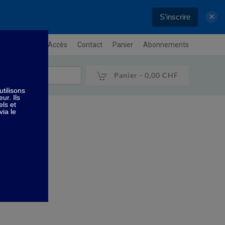
S'inscrire
✕
letter
Plan / Accès
Contact
Panier
Abonnements
Panier -
0,00 CHF