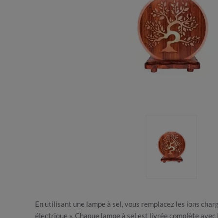
En utilisant une lampe à sel, vous remplacez les ions cha
électrique ». Chaque lampe à sel est livrée complète avec