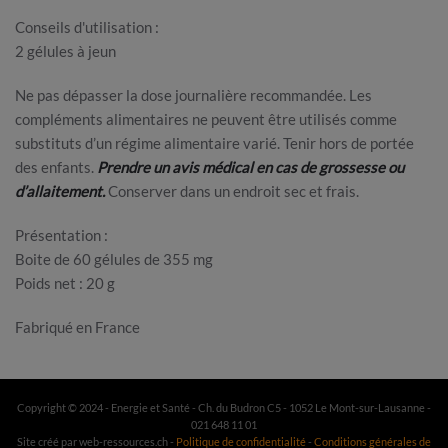
Conseils d'utilisation :
2 gélules à jeun
Ne pas dépasser la dose journalière recommandée. Les
compléments alimentaires ne peuvent être utilisés comme
substituts d’un régime alimentaire varié. Tenir hors de portée
des enfants.
Prendre un avis médical en cas de grossesse ou
d’allaitement.
Conserver dans un endroit sec et frais.
Présentation :
Boite de 60 gélules de 355 mg
Poids net : 20 g
Fabriqué en France
Copyright © 2024 - Energie et Santé - Ch. du Budron C5 - 1052 Le Mont-sur-Lausanne -
021 648 11 01
Site créé par web-ressources.ch -
Politique de confidentialité
-
Conditions générales de