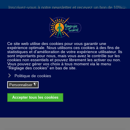
Inscrivez-vous à notre newsletter et recevez un bon de 10%
✕
Accéder au contenu principal
valable sur nos formations et boutique !
S'inscrire
×
info
Désolé, mais le produit demandé n'a pas été trouvé
Laboratoire Dynveo