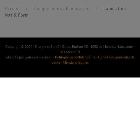
Accueil
Compléments alimentaires
Laboratoire
Nat & Form
Copyright © 2024 - Energie et Santé - Ch. du Budron C5 - 1052 Le Mont-sur-Lausanne -
021 648 11 01
Site créé par web-ressources.ch -
Politique de confidentialité
-
Conditions générales de
vente
-
Mentions légales