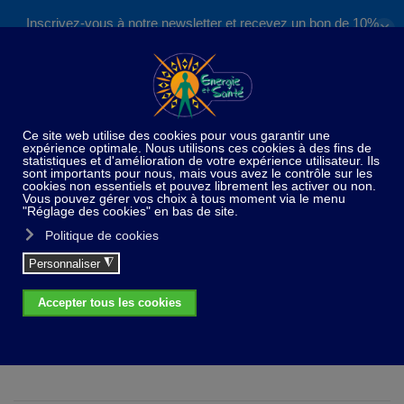
Inscrivez-vous à notre newsletter et recevez un bon de 10%
✕
Accéder au contenu principal
valable sur nos formations et boutique !
S'inscrire
×
info
Désolé, mais le produit demandé n'a pas été trouvé
Laboratoire Nat & Form