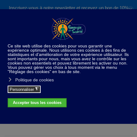
Inscrivez-vous à notre newsletter et recevez un bon de 10%
✕
Accéder au contenu principal
valable sur nos formations et boutique !
S'inscrire
×
info
Désolé, mais le produit demandé n'a pas été trouvé
Laboratoire Physiosens