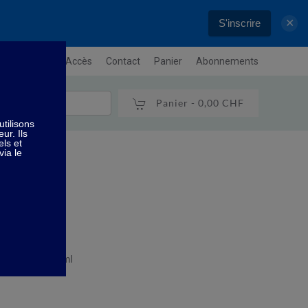
S'inscrire
✕
letter
Plan / Accès
Contact
Panier
Abonnements
Panier -
0,00 CHF
e - 40 ml
 d'ânesse - 40 ml