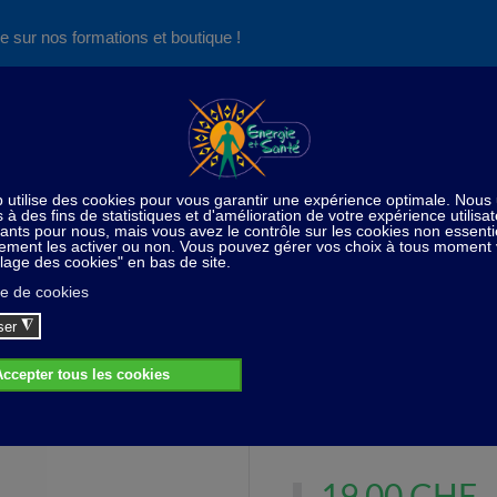
e sur nos formations et boutique !
Nos produits succès
Aide
News
Découvrez aussi notre site de
consultations et de formations
Soins du corps / Esthétique
Crème visage au lait d'âness
Crème visage au lait d'ânesse - 40 ml
Crème pour le visage au lait
19,00 CHF