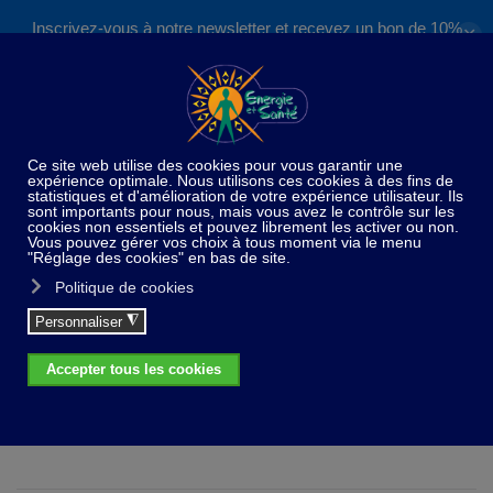
Inscrivez-vous à notre newsletter et recevez un bon de 10%
✕
Accéder au contenu principal
valable sur nos formations et boutique !
S'inscrire
×
info
Désolé, mais le produit demandé n'a pas été trouvé
Les indispensables