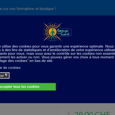
e sur nos formations et boutique !
Nos produits succès
Aide
News
Découvrez aussi notre site de
consultations et de formations
me
De saison
Lampe de sel de l'Himalaya - 2 à 3 kg - g
ampe de sel de l'Himalaya - 2 à 3 kg - gri
Lampe de sel de l'Himalaya - 
29,00 CHF