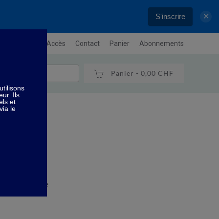
S'inscrire
✕
letter
Plan / Accès
Contact
Panier
Abonnements
Panier -
0,00 CHF
rise
se
2 à 3 kg - grise