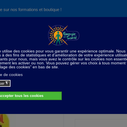
e sur nos formations et boutique !
Nos produits succès
Aide
News
Découvrez aussi notre site de
consultations et de formations
De saison
Savons boîtes métal - Pubs anciennes 2 - 3 x
s boîtes métal - Pubs anciennes 2 - 3 x 
19,00 CHF