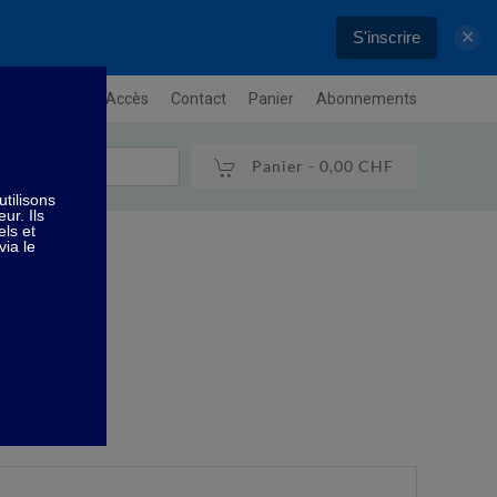
S'inscrire
✕
letter
Plan / Accès
Contact
Panier
Abonnements
Panier -
0,00 CHF
 100 gr
100 gr