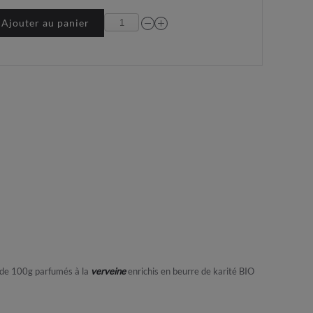
Ajouter au panier
s de 100g parfumés à la
verveine
enrichis en beurre de karité BIO