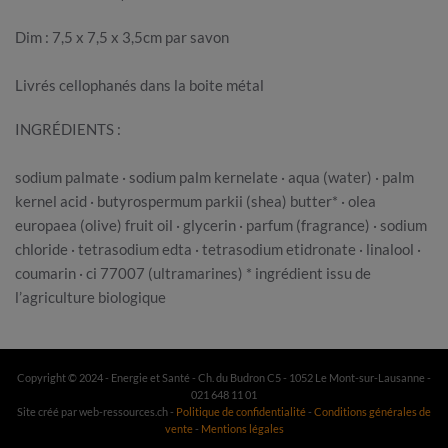
Dim : 7,5 x 7,5 x 3,5cm par savon
Livrés cellophanés dans la boite métal
INGRÉDIENTS :
sodium palmate · sodium palm kernelate · aqua (water) · palm
kernel acid · butyrospermum parkii (shea) butter* · olea
europaea (olive) fruit oil · glycerin · parfum (fragrance) · sodium
chloride · tetrasodium edta · tetrasodium etidronate · linalool ·
coumarin · ci 77007 (ultramarines) * ingrédient issu de
l’agriculture biologique
Copyright © 2024 - Energie et Santé - Ch. du Budron C5 - 1052 Le Mont-sur-Lausanne -
021 648 11 01
Site créé par web-ressources.ch -
Politique de confidentialité
-
Conditions générales de
vente
-
Mentions légales