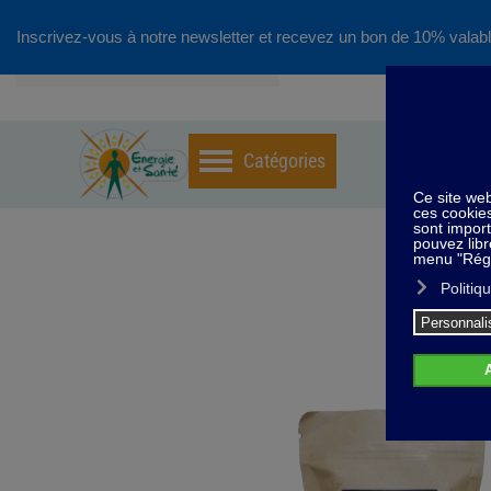
Inscrivez-vous à notre newsletter et recevez un bon de 10% valabl
Accéder au contenu principal
Ho
S