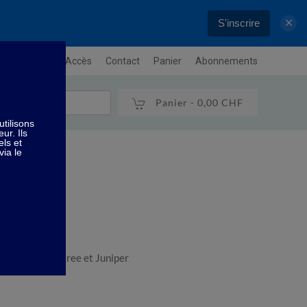
S'inscrire
✕
letter
Plan / Accès
Contact
Panier
Abonnements
Panier -
0,00 CHF
étox
ox
ay chang, tea tree et Juniper