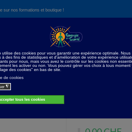
e sur nos formations et boutique !
Nos produits succès
Aide
News
Découvrez aussi notre site de
consultations et de formations
me
De saison
Sels de bains aux huiles essentielles - D
els de bains aux huiles essentielles - Dét
Aux huiles essentielles de M
0,00 CHF