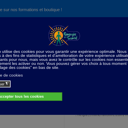
e sur nos formations et boutique !
Nos produits succès
Aide
News
Découvrez aussi notre site de
consultations et de formations
ome
Eau de mer océanique
Eau de mer océanique - 1 li
Eau de mer océanique - 1 litre
idéale pour l'alimentation et
: https://mineralislife.com/f