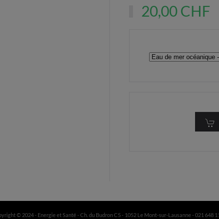
20,00 CHF
yright © 2024 - Energie et Santé - Ch. du Budron C5 - 1052 Le Mont-sur-Lausanne - 021 648 1