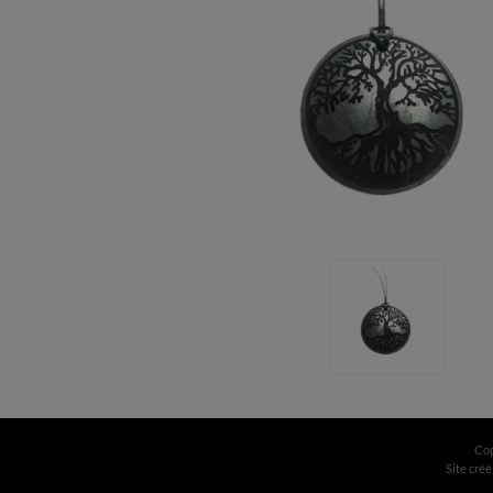
Cop
Site créé