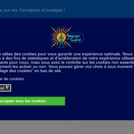
e sur nos formations et boutique !
Nos produits succès
Aide
News
Découvrez aussi notre site de
consultations et de formations
Electrosmog
Pendentif Shungite 30 mm - gravé "arbre 
entif Shungite 30 mm - gravé "arbre de
17,00 CHF