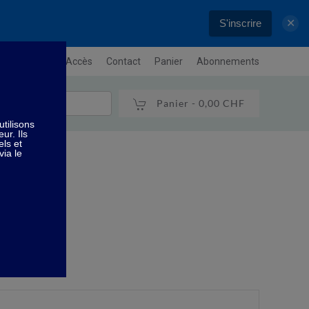
S'inscrire
✕
letter
Plan / Accès
Contact
Panier
Abonnements
Panier -
0,00 CHF
de vie"
 vie"