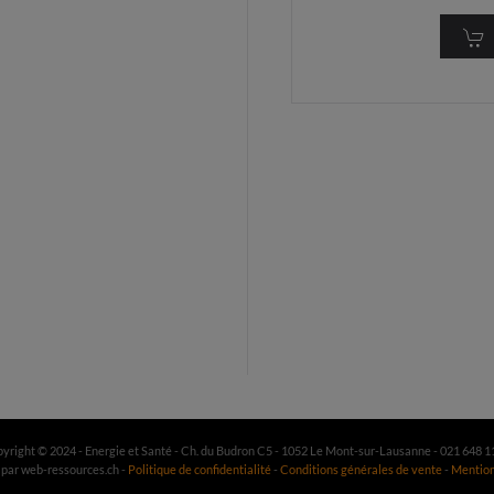
yright © 2024 - Energie et Santé - Ch. du Budron C5 - 1052 Le Mont-sur-Lausanne - 021 648 1
 par web-ressources.ch -
Politique de confidentialité
-
Conditions générales de vente
-
Mention