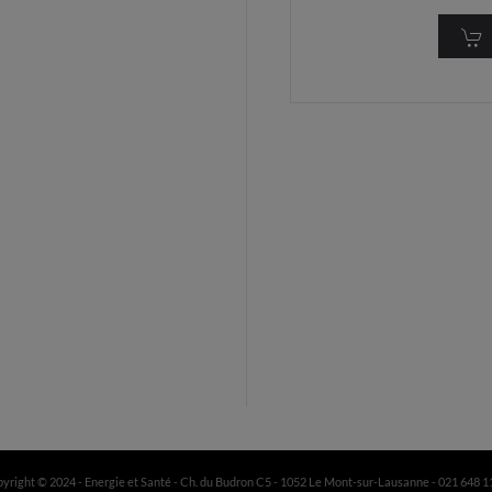
yright © 2024 - Energie et Santé - Ch. du Budron C5 - 1052 Le Mont-sur-Lausanne - 021 648 1