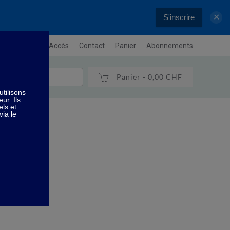
S'inscrire
✕
letter
Plan / Accès
Contact
Panier
Abonnements
Panier -
0,00 CHF
t