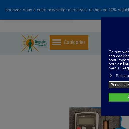
Inscrivez-vous à notre newsletter et recevez un bon de 10% valabl
Accéder au contenu principal