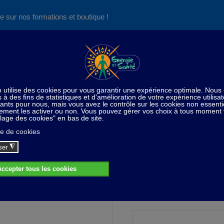
e sur nos formations et boutique !
Nos produits succès
Aide
News
Découvrez aussi notre site de
consultations et de formations
Home
Harmonisation de l'habitat
Mesure courant indui
Mesure courant induit
115,00 CHF