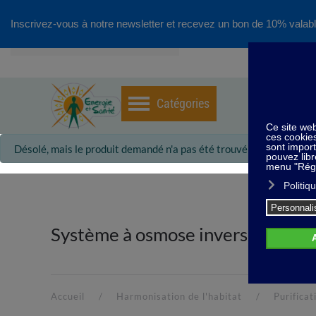
Inscrivez-vous à notre newsletter et recevez un bon de 10% valabl
Accéder au contenu principal
info
Désolé, mais le produit demandé n'a pas été trouvé
Système à osmose inverse
Accueil
Harmonisation de l'habitat
Purificat