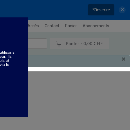
S'inscrire
✕
letter
Plan / Accès
Contact
Panier
Abonnements
Panier -
0,00 CHF
×