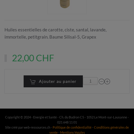
Huiles essentielles de carotte, ciste, santal, lavande,
immortelle, petitgrain. Baume Silisal-5, Grapex
22,00 CHF
Ajouter au panier
Copyright © 2024 - Energie et Santé - Ch. du Budron C5 - 1052 Le Mont-sur-Lausanne -
021 648 11 01
Site créé par web-ressources.ch -
Politique de confidentialité
-
Conditions générales de
vente
-
Mentions légales