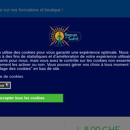
e sur nos formations et boutique !
Nos produits succès
Aide
News
Découvrez aussi notre site de
consultations et de formations
 essentielles
Roll-on (sur commande)
ROLL ON Infectio
ROLL ON Infection de la gorge 10 ml
ROLL ON Infection de la gor
8,00 CHF