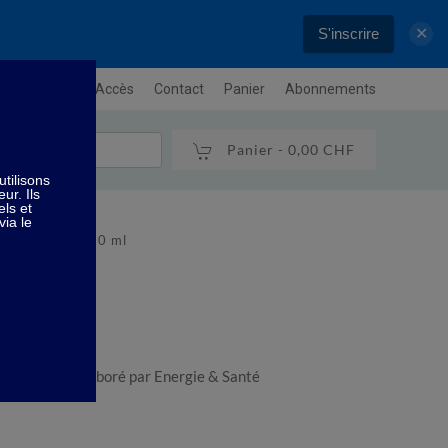
S'inscrire
✕
letter
Plan / Accès
Contact
Panier
Abonnements
Panier -
0,00 CHF
n de la gorge 10 ml
ge - 10 ml - élaboré par Energie & Santé