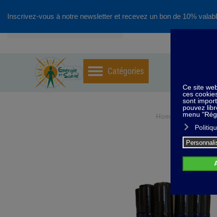
Inscrivez-vous à notre newsletter et recevez un bon de 10% valabl
Accéder au contenu principal
Home
Huiles