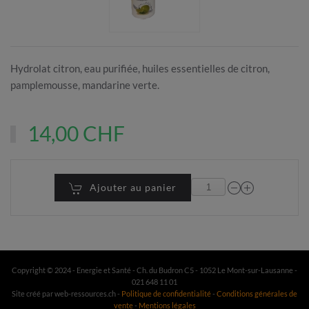
Hydrolat citron, eau purifiée, huiles essentielles de citron,
pamplemousse, mandarine verte.
14,00 CHF
Ajouter au panier
Copyright © 2024 - Energie et Santé - Ch. du Budron C5 - 1052 Le Mont-sur-Lausanne -
021 648 11 01
Site créé par web-ressources.ch -
Politique de confidentialité
-
Conditions générales de
vente
-
Mentions légales