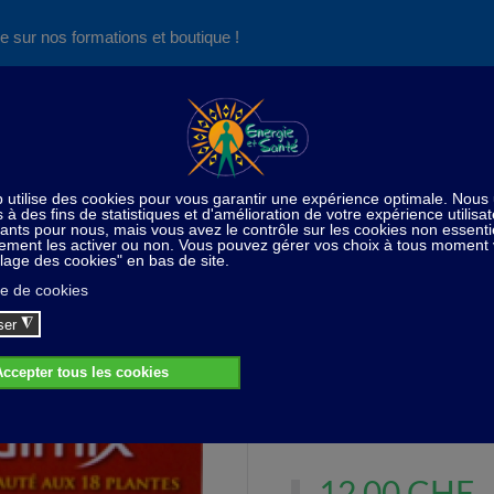
e sur nos formations et boutique !
Nos produits succès
Aide
News
Découvrez aussi notre site de
consultations et de formations
Home
Idées cadeaux
Savon MEDIMIX® - 125 g
Savon MEDIMIX® - 125 g
Savon Ayurvédique
12,00 CHF