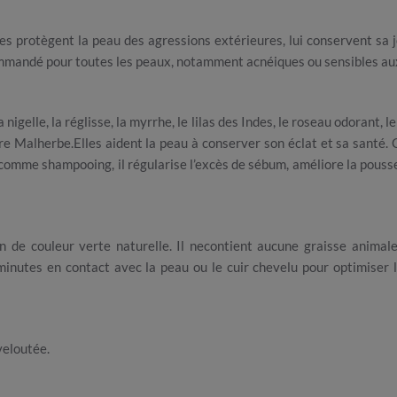
s protègent la peau des agressions extérieures, lui conservent sa 
ecommandé pour toutes les peaux, notamment acnéiques ou sensibles a
 nigelle, la réglisse, la myrrhe, le lilas des Indes, le roseau odorant, 
laire Malherbe.Elles aident la peau à conserver son éclat et sa san
omme shampooing, il régularise l’excès de sébum, améliore la pousse d
e couleur verte naturelle. Il necontient aucune graisse animale,
minutes en contact avec la peau ou le cuir chevelu pour optimiser 
veloutée.