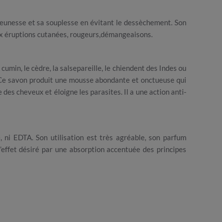
jeunesse et sa souplesse en évitant le dessèchement. Son
ux éruptions cutanées, rougeurs,démangeaisons.
le cumin, le cèdre, la salsepareille, le chiendent des Indes ou
té. Ce savon produit une mousse abondante et onctueuse qui
es cheveux et éloigne les parasites. Il a une action anti-
 ni EDTA. Son utilisation est très agréable, son parfum
l’effet désiré par une absorption accentuée des principes