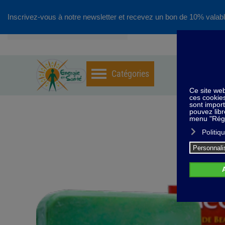
Inscrivez-vous à notre newsletter et recevez un bon de 10% valabl
Accéder au contenu principal