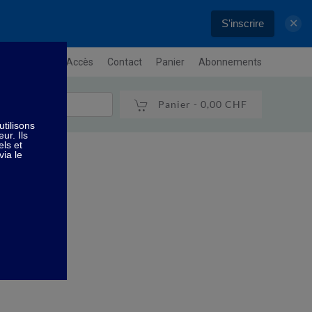
S'inscrire
✕
letter
Plan / Accès
Contact
Panier
Abonnements
Panier -
0,00 CHF