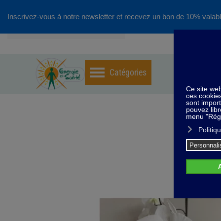
Inscrivez-vous à notre newsletter et recevez un bon de 10% valabl
Accéder au contenu principal