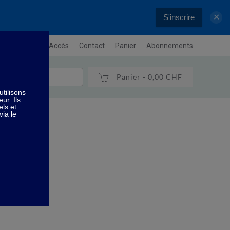
S'inscrire
✕
letter
Plan / Accès
Contact
Panier
Abonnements
Panier -
0,00 CHF