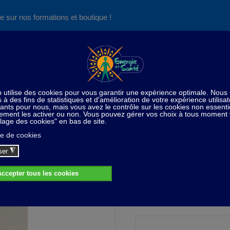
e sur nos formations et boutique !
Nos produits succès
Aide
News
Découvrez aussi notre site de
consultations et de formations
Home
Kit
Kit amincissement - 6 flacons
Kit amincissement - 6 flacons
130,00 CHF