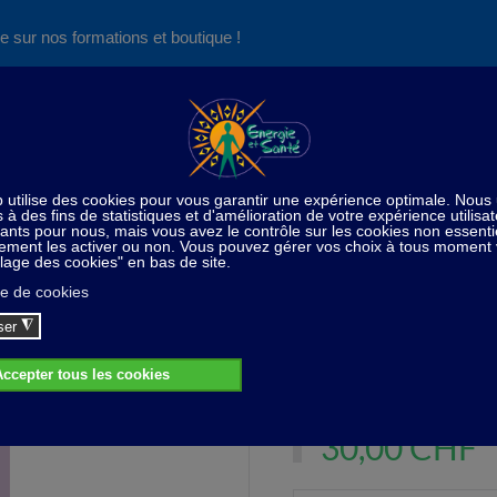
e sur nos formations et boutique !
Nos produits succès
Aide
News
Découvrez aussi notre site de
consultations et de formations
icules de formations - Vidéos Formations téléchargeables
Ast
Astro-thérapie : Fascicule 3
Astro-thérapie : Fascicule 3
30,00 CHF