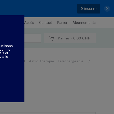
S'inscrire
✕
letter
Plan / Accès
Contact
Panier
Abonnements
Panier -
0,00 CHF
rologie
4 - Astro-thérapie - Téléchargeable