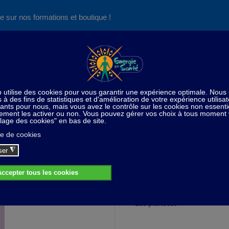
e sur nos formations et boutique !
Nos produits succès
Aide
News
Découvrez aussi notre site de
consultations et de formations
cicules de formations - Vidéos Formations téléchargeables
A
Astrologie de base (fascicule 4) Téléchargeable
rologie de base (fascicule 4) Télécharge
Les planètes