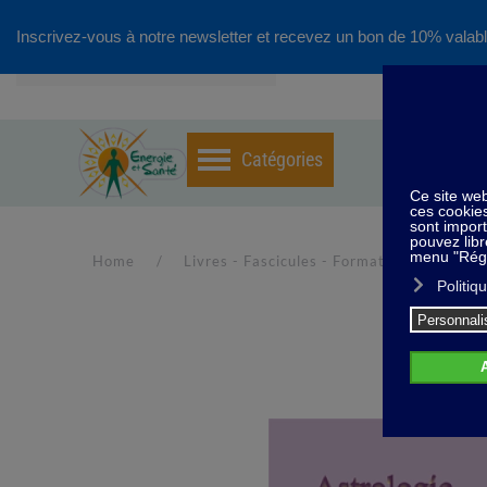
Inscrivez-vous à notre newsletter et recevez un bon de 10% valabl
Accéder au contenu principal
Home
Livres - Fascicules - Formations
Fas
Ast