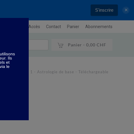
S'inscrire
✕
letter
Plan / Accès
Contact
Panier
Abonnements
Panier -
0,00 CHF
strologie
1 - Astrologie de base - Téléchargeable
able