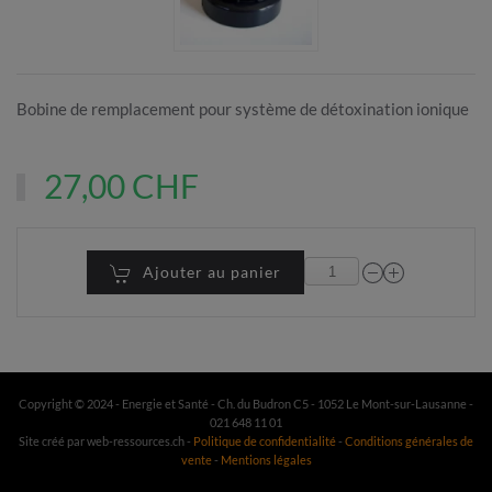
Bobine de remplacement pour système de détoxination ionique
27,00 CHF
Ajouter au panier
Copyright © 2024 - Energie et Santé - Ch. du Budron C5 - 1052 Le Mont-sur-Lausanne -
021 648 11 01
Site créé par web-ressources.ch -
Politique de confidentialité
-
Conditions générales de
vente
-
Mentions légales