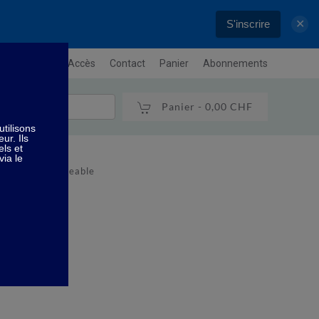
S'inscrire
✕
letter
Plan / Accès
Contact
Panier
Abonnements
Panier -
0,00 CHF
tries Téléchargeable
le
nce : 3 CD