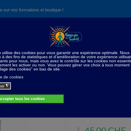
e sur nos formations et boutique !
Nos produits succès
Aide
News
Découvrez aussi notre site de
consultations et de formations
es Audio
CD Cours d’Astrologie
Astrologie : Les Synas
strologie : Les Synastries Téléchargeab
170 min. de cours - Equivale
45,00 CHF