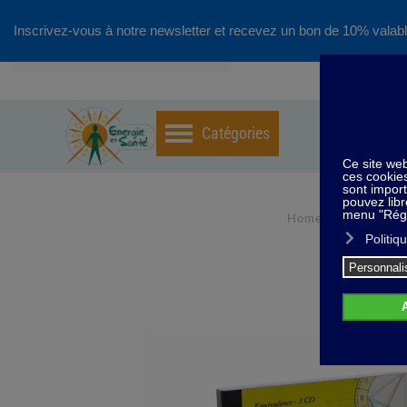
Inscrivez-vous à notre newsletter et recevez un bon de 10% valabl
Accéder au contenu principal
Home
Méthod
A