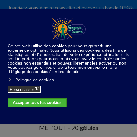
Inscrivez-vous à notre newsletter et recevez un bon de 10%
✕
Accéder au contenu principal
valable sur nos formations et boutique !
S'inscrire
Home
Compléments alimentaires
Laboratoire
Physiosens
MET'OUT - 90 gélules
MET'OUT - 90 gélules