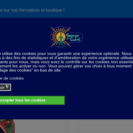
e sur nos formations et boutique !
Nos produits succès
Aide
News
Découvrez aussi notre site de
consultations et de formations
Home
Nouveautés
Savon boîte métal - traîneau - 155 g
Savon boîte métal - traîneau - 155 gr
9,00 CHF