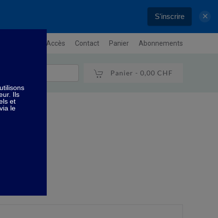
S'inscrire
✕
letter
Plan / Accès
Contact
Panier
Abonnements
Panier -
0,00 CHF
r