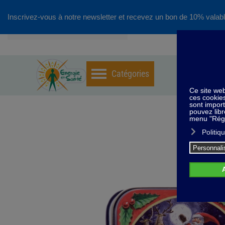
Inscrivez-vous à notre newsletter et recevez un bon de 10% valabl
Accéder au contenu principal