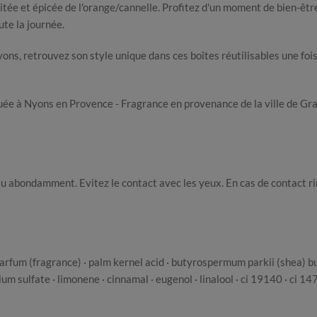
ée et épicée de l'orange/cannelle. Profitez d'un moment de bien-être 
ute la journée.
ons, retrouvez son style unique dans ces boîtes réutilisables une fois
uée à Nyons en Provence - Fragrance en provenance de la ville de Gras
au abondamment. Evitez le contact avec les yeux. En cas de contact r
fum (fragrance) · palm kernel acid · butyrospermum parkii (shea) butte
m sulfate · limonene · cinnamal · eugenol · linalool · ci 19140 · ci 14