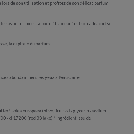
lors de son utilisation et profitez de son délicat parfum
 le savon terminé. La boîte "Traîneau" est un cadeau idéal
se, la capitale du parfum.
incez abondamment les yeux à l'eau claire.
r* · olea europaea (olive) fruit oil · glycerin · sodium
700 · ci 17200 (red 33 lake) * ingrédient issu de