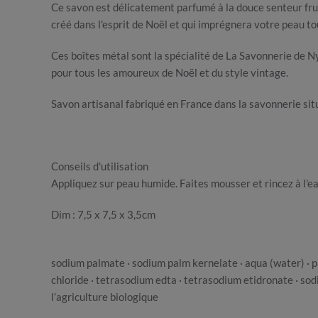
Ce savon est délicatement parfumé à la douce senteur fruit
créé dans l'esprit de Noël et qui imprégnera votre peau to
Ces boîtes métal sont la spécialité de La Savonnerie de Ny
pour tous les amoureux de Noël et du style vintage.
Savon artisanal fabriqué en France dans la savonnerie sit
Conseils d'utilisation
Appliquez sur peau humide. Faites mousser et rincez à l'e
Dim : 7,5 x 7,5 x 3,5cm
sodium palmate · sodium palm kernelate · aqua (water) · par
chloride · tetrasodium edta · tetrasodium etidronate · sodiu
l’agriculture biologique