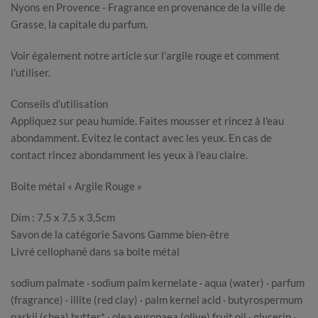
Nyons en Provence - Fragrance en provenance de la ville de
Grasse, la capitale du parfum.
Voir également notre article sur l'argile rouge et comment
l'utiliser.
Conseils d'utilisation
Appliquez sur peau humide. Faites mousser et rincez à l'eau
abondamment. Evitez le contact avec les yeux. En cas de
contact rincez abondamment les yeux à l'eau claire.
Boite métal « Argile Rouge »
Dim : 7,5 x 7,5 x 3,5cm
Savon de la catégorie Savons Gamme bien-être
Livré cellophané dans sa boite métal
sodium palmate · sodium palm kernelate · aqua (water) · parfum
(fragrance) · illite (red clay) · palm kernel acid · butyrospermum
parkii (shea) butter* · olea europaea (olive) fruit oil · glycerin ·