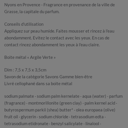
Nyons en Provence - Fragrance en provenance de la ville de
Grasse, la capitale du parfum.
Conseils d'utilisation
Appliquez sur peau humide. Faites mousser et rincez à l'eau
abondamment. Evitez le contact avec les yeux. En cas de
contact rincez abondamment les yeux à l'eau claire.
Boite métal « Argile Verte »
Dim : 7,5 x 7,5 x 3,5cm
Savon de la catégorie Savons Gamme bien-être
Livré cellophané dans sa boite métal
sodium palmate · sodium palm kernelate · aqua (water) · parfum
(fragrance) · montmorillonite (green clay) · palm kernel acid ·
butyrospermum parkii (shea) butter* · olea europaea (olive)
fruit oil · glycerin · sodium chloride · tetrasodium edta ·
tetrasodium etidronate · benzyl salicylate · linalool ·