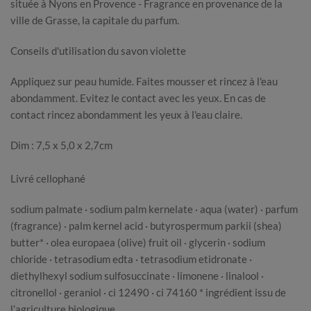
située à Nyons en Provence - Fragrance en provenance de la
ville de Grasse, la capitale du parfum.
Conseils d'utilisation du savon violette
Appliquez sur peau humide. Faites mousser et rincez à l'eau
abondamment. Evitez le contact avec les yeux. En cas de
contact rincez abondamment les yeux à l'eau claire.
Dim : 7,5 x 5,0 x 2,7cm
Livré cellophané
sodium palmate · sodium palm kernelate · aqua (water) · parfum
(fragrance) · palm kernel acid · butyrospermum parkii (shea)
butter* · olea europaea (olive) fruit oil · glycerin · sodium
chloride · tetrasodium edta · tetrasodium etidronate ·
diethylhexyl sodium sulfosuccinate · limonene · linalool ·
citronellol · geraniol · ci 12490 · ci 74160 * ingrédient issu de
l’agriculture biologique