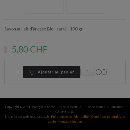
Savon au lait d'ânesse Bio - carré - 100 gr
5,80 CHF
Ajouter au panier
Copyright © 2024 - Energie et Santé - Ch. du Budron C5 - 1052 Le Mont-sur-Lausanne -
021 648 11 01
Site créé par web-ressources.ch -
Politique de confidentialité
-
Conditions générales de
vente
-
Mentions légales