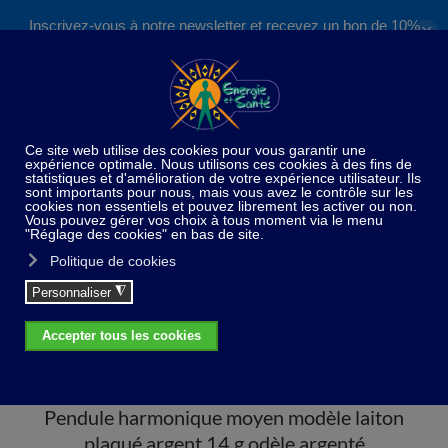
Inscrivez-vous à notre newsletter et recevez un bon de 10%
✕
Accéder au contenu principal
valable sur nos formations et boutique !
S'inscrire
Home
Pendules
Pendule harmonique moyen
modèle laiton plaqué argent 14 g odèle argenté
Pendule harmonique moyen modèle laiton
plaqué argent 14 g odèle argenté