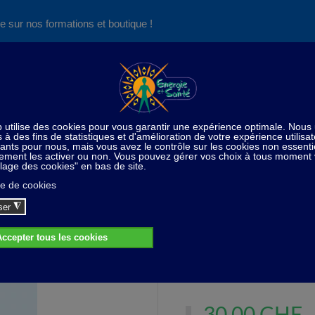
e sur nos formations et boutique !
Nos produits succès
Aide
News
Découvrez aussi notre site de
consultations et de formations
e
Radiesthésie
Pendule à bâton hexagonal ambre reco
ndule à bâton hexagonal ambre recomp
Pendule ambre recomposé
30,00 CHF