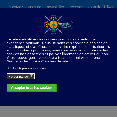
Inscrivez-vous à notre newsletter et recevez un bon de 10%
✕
Accéder au contenu principal
valable sur nos formations et boutique !
S'inscrire
×
info
Désolé, mais le produit demandé n'a pas été trouvé
Radiesthésie