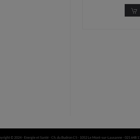
yright © 2024 - Energie et Santé - Ch. du Budron C5 - 1052 Le Mont-sur-Lausanne - 021 648 1