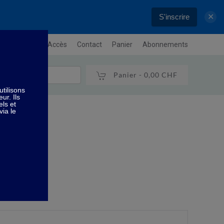
S'inscrire
✕
letter
Plan / Accès
Contact
Panier
Abonnements
Panier -
0,00 CHF