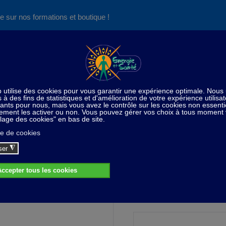
e sur nos formations et boutique !
Nos produits succès
Aide
News
Découvrez aussi notre site de
consultations et de formations
Home
Radiesthésie
Pendule Shungite
Pendule Shungite
25,00 CHF