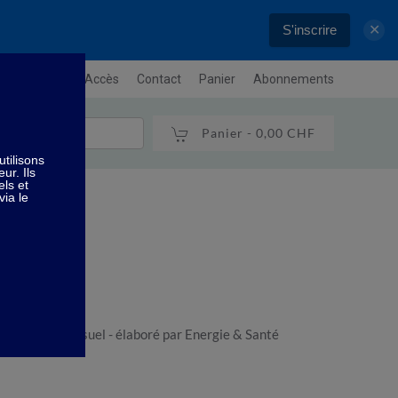
S'inscrire
✕
letter
Plan / Accès
Contact
Panier
Abonnements
Panier -
0,00 CHF
uction - 10 ml
t le plaisir sensuel - élaboré par Energie & Santé