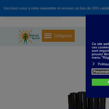
Inscrivez-vous à notre newsletter et recevez un bon de 10% valabl
Accéder au contenu principal
Home
H