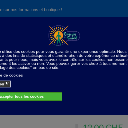
e sur nos formations et boutique !
Nos produits succès
Aide
News
Découvrez aussi notre site de
consultations et de formations
uiles essentielles
Roll-on (sur commande)
ROLL-ON Séd
ROLL-ON Séduction - 10 ml
Action stimulante, favorisan
12,00 CHF