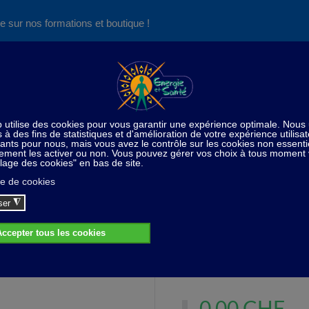
e sur nos formations et boutique !
Nos produits succès
Aide
News
Découvrez aussi notre site de
consultations et de formations
es essentielles
Cosmétique
Sels de bains aux huiles es
els de bains aux huiles essentielles - Dét
Aux huiles essentielles de M
0,00 CHF