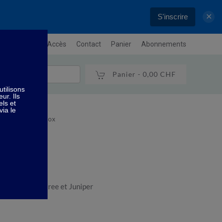
S'inscrire
✕
letter
Plan / Accès
Contact
Panier
Abonnements
Panier -
0,00 CHF
sentielles - Détox
ox
ay chang, tea tree et Juniper