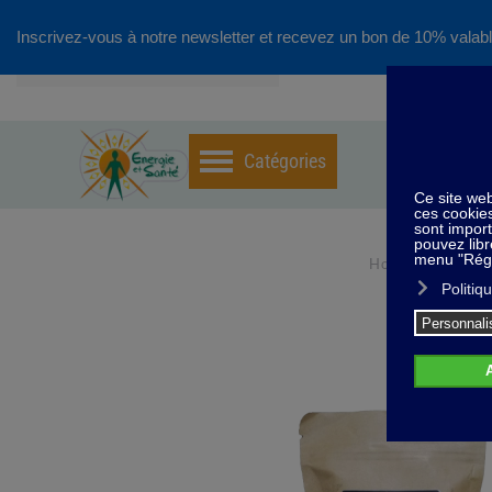
Inscrivez-vous à notre newsletter et recevez un bon de 10% valabl
Accéder au contenu principal
Home
Huil
S