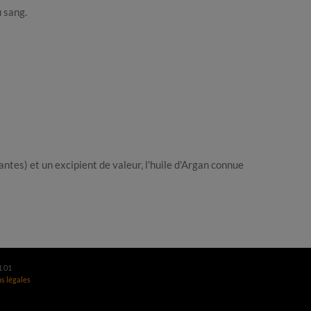
u sang.
tes) et un excipient de valeur, l'huile d'Argan connue
1 01
s légales