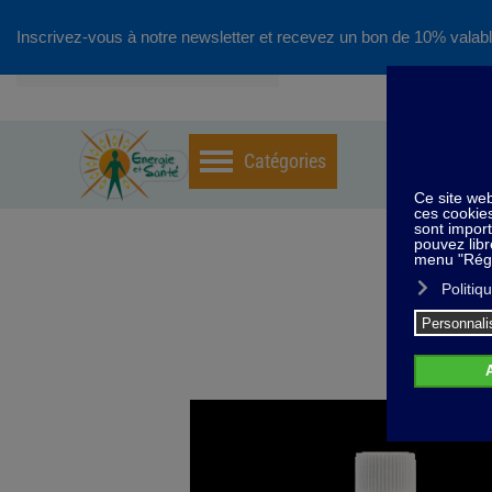
Inscrivez-vous à notre newsletter et recevez un bon de 10% valabl
Accéder au contenu principal