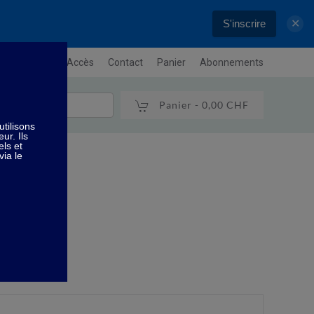
S'inscrire
✕
letter
Plan / Accès
Contact
Panier
Abonnements
Panier -
0,00 CHF
ml
l