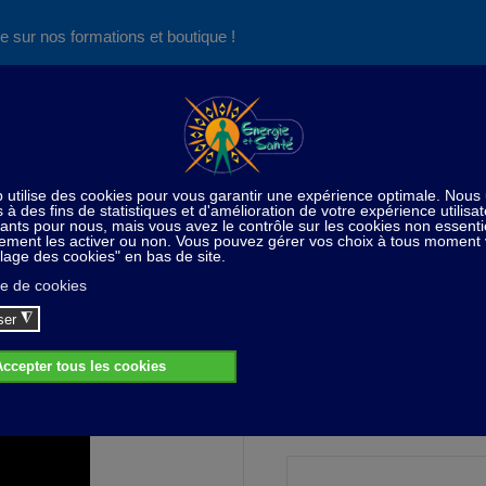
e sur nos formations et boutique !
Nos produits succès
Aide
News
Découvrez aussi notre site de
consultations et de formations
Home
Beauté
SG 504 Cyanose - A l'huile d'Argan - 15 
SG 504 Cyanose - A l'huile d'Argan - 15 m
60,00 CHF