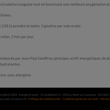
a circulation sanguine tout en favorisant une meilleure oxygénation d
ilisées.
et 228 (à prendre le matin, 3 gouttes par voie orale).
iter, 2 fois par jour.
aborée par Jean-Paul Geoffroy (principes actifs énergétiques de plan
éhydratantes.
ur, sans allergène.
yright © 2024 - Energie et Santé - Ch. du Budron C5 - 1052 Le Mont-sur-Lausanne - 021 648 1
 par web-ressources.ch -
Politique de confidentialité
-
Conditions générales de vente
-
Mention