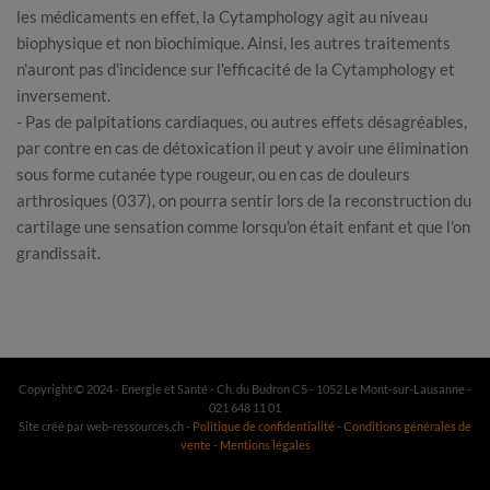
les médicaments en effet, la Cytamphology agit au niveau
biophysique et non biochimique. Ainsi, les autres traitements
n'auront pas d'incidence sur l'efficacité de la Cytamphology et
inversement.
- Pas de palpitations cardiaques, ou autres effets désagréables,
par contre en cas de détoxication il peut y avoir une élimination
sous forme cutanée type rougeur, ou en cas de douleurs
arthrosiques (037), on pourra sentir lors de la reconstruction du
cartilage une sensation comme lorsqu'on était enfant et que l'on
grandissait.
Copyright © 2024 - Energie et Santé - Ch. du Budron C5 - 1052 Le Mont-sur-Lausanne -
021 648 11 01
Site créé par web-ressources.ch -
Politique de confidentialité
-
Conditions générales de
vente
-
Mentions légales