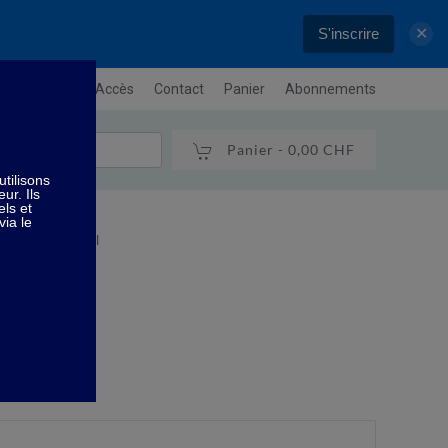
S'inscrire
✕
letter
Plan / Accès
Contact
Panier
Abonnements
Panier -
0,00 CHF
trices - 100 ml
00 ml