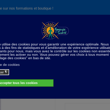
e sur nos formations et boutique !
Nos produits succès
Aide
News
Découvrez aussi notre site de
consultations et de formations
ins du corps / Esthétique
Corylus Nouva ™ - vergetures - cica
lus Nouva ™ - vergetures - cicatrices - 1
56,00 CHF