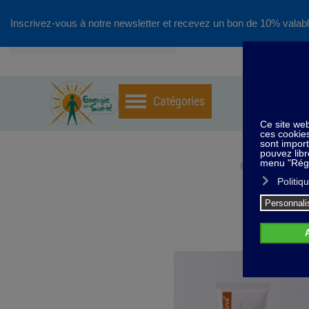
Inscrivez-vous à notre newsletter et recevez un bon de 10% valabl
Accéder au contenu principal
Home
So
Cory