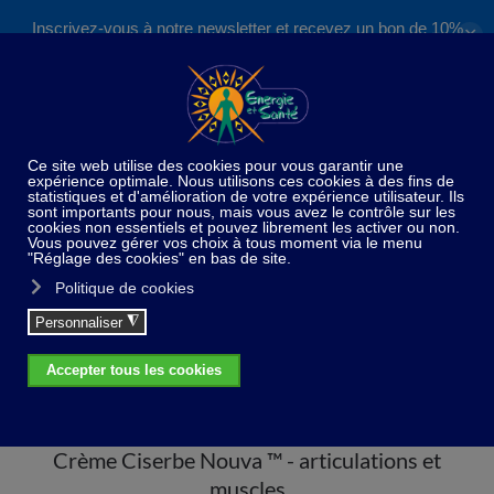
Inscrivez-vous à notre newsletter et recevez un bon de 10%
✕
Accéder au contenu principal
valable sur nos formations et boutique !
S'inscrire
Home
Soins du corps / Esthétique
Crème Ciserbe
Nouva ™ - articulations et muscles
Crème Ciserbe Nouva ™ - articulations et
muscles