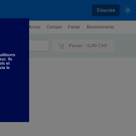
S'inscrire
✕
letter
Plan / Accès
Contact
Panier
Abonnements
Panier -
0,00 CHF
loïdal
 sur la peau.