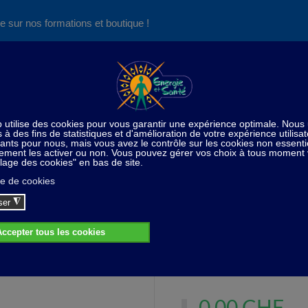
e sur nos formations et boutique !
Nos produits succès
Aide
News
Découvrez aussi notre site de
consultations et de formations
e
Soins du corps / Esthétique
Gel silisal-5 et argent col
Gel silisal-5 et argent colloïdal
Aide à éliminer les bactéries
0,00 CHF