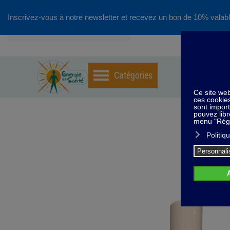
Inscrivez-vous à notre newsletter et recevez un bon de 10% valabl
Accéder au contenu principal
Hom