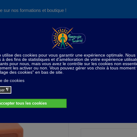
e sur nos formations et boutique !
Nos produits succès
Aide
News
Découvrez aussi notre site de
consultations et de formations
Home
Soins du corps / Esthétique
Savon 100 gr - pêch
Savon 100 gr - pêche
4,80 CHF