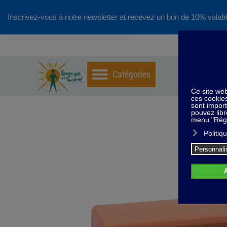
Inscrivez-vous à notre newsletter et recevez un bon de 10% valabl
Accéder au contenu principal