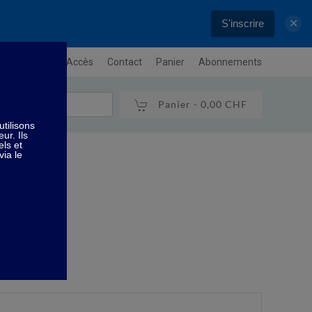
S'inscrire
✕
letter
Plan / Accès
Contact
Panier
Abonnements
Panier -
0,00 CHF
e