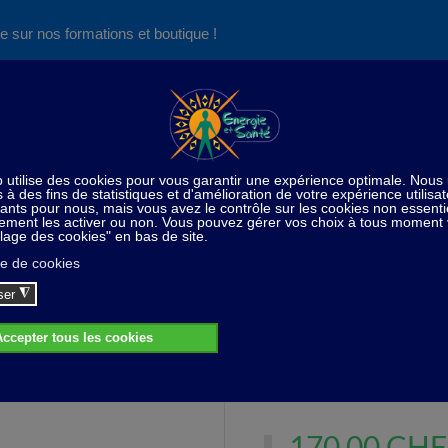
e sur nos formations et boutique !
Nos produits succès
Aide
News
Découvrez aussi notre site de
consultations et de formations
Home
Soins du corps / Esthétique
Waterpik
Waterpik
Pour une hygiène dentaire p
170,00 CHF