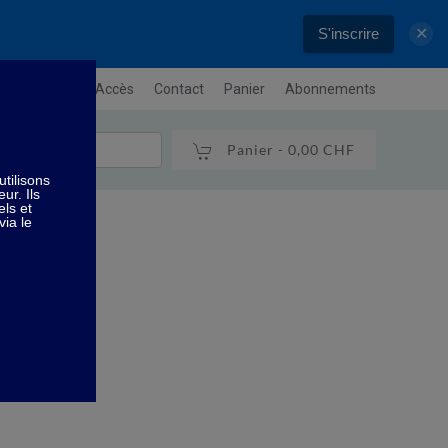
S'inscrire
✕
letter
Plan / Accès
Contact
Panier
Abonnements
Panier -
0,00 CHF
arfaite